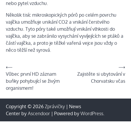
nebo pytel vzduchu.
Několik tisíc mikroskopických pórů po celém povrchu
vajíčka umožňuje unikání CO2 a vnikání čerstvého
vzduchu. Tyto póry také umožňují vnikání vlhkosti do
vajíčka, aby se zabránilo vysychání vyvíjejících se ptáků a
částí vajíčka, a proto je těžké vařená vejce jsou vždy o
něco těžší než syrová.
Navigace
⟵
⟶
Vůbec první HD záznam
Zajistěte si ubytování v
pro
buňky pohybující se živým
Chorvatsku včas
příspěvek
organismem!
Copyright © 2026
Zprávičky
| News
Center by
Ascendoor
| Powered by
WordPress
.