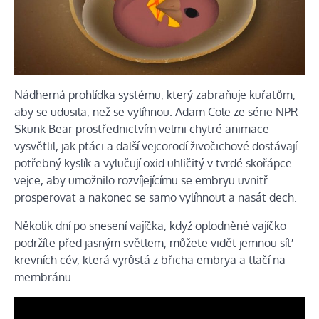
Nádherná prohlídka systému, který zabraňuje kuřatům,
aby se udusila, než se vylíhnou. Adam Cole ze série NPR
Skunk Bear prostřednictvím velmi chytré animace
vysvětlil, jak ptáci a další vejcorodí živočichové dostávají
potřebný kyslík a vylučují oxid uhličitý v tvrdé skořápce.
vejce, aby umožnilo rozvíjejícímu se embryu uvnitř
prosperovat a nakonec se samo vylíhnout a nasát dech.
Několik dní po snesení vajíčka, když oplodněné vajíčko
podržíte před jasným světlem, můžete vidět jemnou síť
krevních cév, která vyrůstá z břicha embrya a tlačí na
membránu.