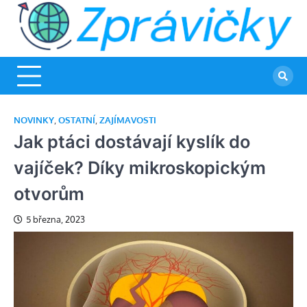
Skip
to
Z
Va
content
in
zpr
rad
no
NOVINKY
,
OSTATNÍ
,
ZAJÍMAVOSTI
Jak ptáci dostávají kyslík do
vajíček? Díky mikroskopickým
otvorům
5 března, 2023