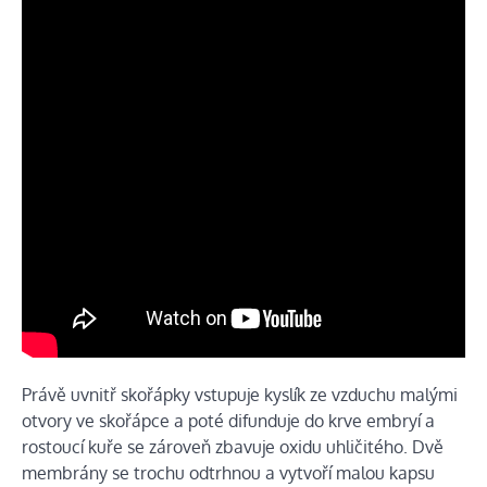
Právě uvnitř skořápky vstupuje kyslík ze vzduchu malými
otvory ve skořápce a poté difunduje do krve embryí a
rostoucí kuře se zároveň zbavuje oxidu uhličitého.
Dvě
membrány se trochu odtrhnou a vytvoří malou kapsu